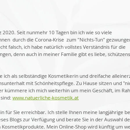
z 2020. Seit nunmehr 10 Tagen bin ich wie so viele 
nen  durch die Corona-Krise  zum "Nichts-Tun" gezwungen
ht falsch, ich habe natürlich vollstes Verständnis für die 
en, denn auch in meiner Familie gibt es liebe, schützen
 ich als selbständige Kosmetikerin und dreifache alleine
unterhalt mit Schönheitspflege. Zu Hause sitzen und "nich
her kümmere ich mich weiterhin um mein Geschäft, im Ra
sind: 
www.natuerliche-kosmetik.at
n für Sie erreichbar. Ich stelle Ihnen meine langjährige be
ses Blogs zur Verfügung und berate Sie in der Auswahl der
n Kosmetikprodukte. Mein Online-Shop wird künftig um we