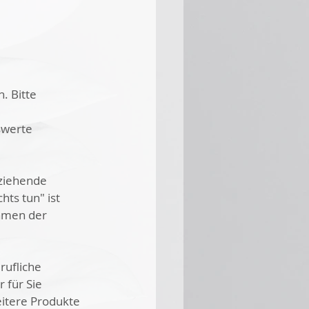
. Bitte 
swerte 
rziehende 
ts tun" ist 
hmen der 
rufliche 
 für Sie 
itere Produkte 