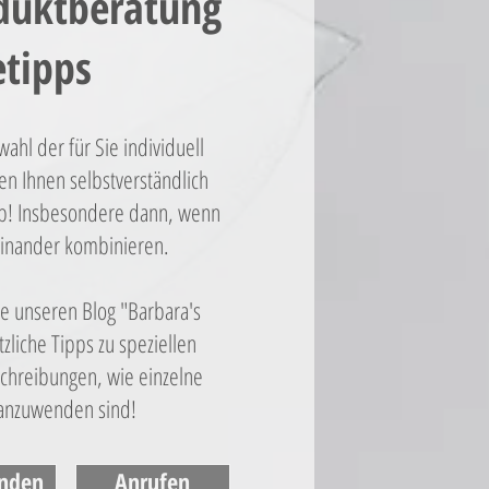
duktberatung
etipps
ahl der für Sie individuell
n Ihnen selbstverständlich
pp! Insbesondere dann, wenn
einander kombinieren.
ie unseren Blog "Barbara's
tzliche Tipps zu speziellen
chreibungen, wie einzelne
 anzuwenden sind!
enden
Anrufen