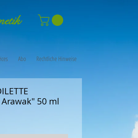
metik
ices
Abo
Rechtliche Hinweise
OILETTE
i Arawak" 50 ml
is