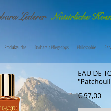
bara Lederer
Natürliche Kos
Produktsuche
Barbara's Pflegetipps
Philosophie
Serv
EAU DE T
"Patchoul
Pre
€ 97,00