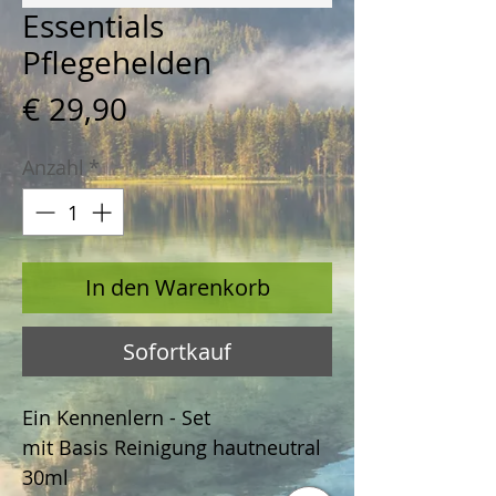
Essentials
Pflegehelden
Preis
€ 29,90
Anzahl
*
In den Warenkorb
Sofortkauf
Ein Kennenlern - Set
mit Basis Reinigung hautneutral
30ml