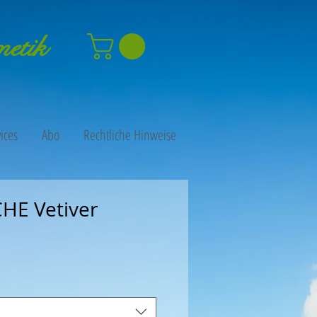
metik
ices
Abo
Rechtliche Hinweise
HE Vetiver
s