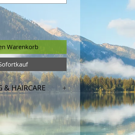
den Warenkorb
Sofortkauf
 & HAIRCARE
Quell des Lebens –
hm wertvolle Mineralien
ente,
e Frische belebt Körper
nsel St. Barth ist von