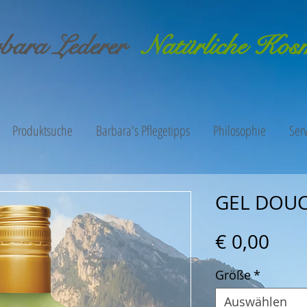
bara Lederer
Natürliche Kos
Produktsuche
Barbara's Pflegetipps
Philosophie
Serv
GEL DOUC
Prei
€ 0,00
Größe
*
Auswählen