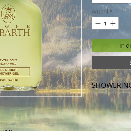
Anzahl
*
In 
SHOWERING
Wasser ist ein 
wir verdanken i
und Spurenelem
seine sprudelnd
und Geist. Die I