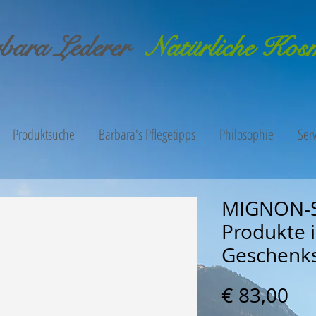
bara Lederer
Natürliche Kos
Produktsuche
Barbara's Pflegetipps
Philosophie
Serv
MIGNON-S
Produkte 
Geschenks
Pre
€ 83,00