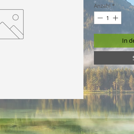
Anzahl
*
In 