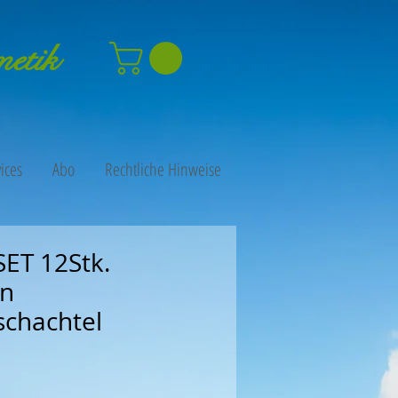
metik
ices
Abo
Rechtliche Hinweise
ET 12Stk.
in
chachtel
is