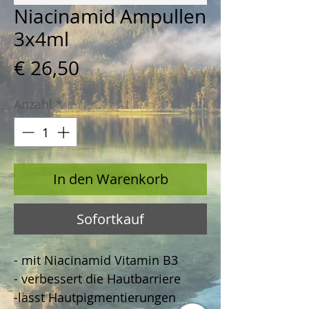
Niacinamid Ampullen
3x4ml
Preis
€ 26,50
Anzahl
*
In den Warenkorb
Sofortkauf
- mit Niacinamid Vitamin B3
- verbessert die Hautbarriere
-lässt Hautpigmentierungen