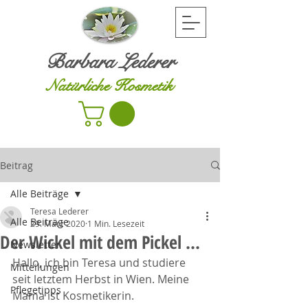
Barbara Lederer
Natürliche Kosmetik
Beitrag
Alle Beiträge
Teresa Lederer
Alle Beiträge
29. März 2020
1 Min. Lesezeit
Der Wickel mit dem Pickel ...
Newsletter
Hallo, ich bin Teresa und studiere 
Mitteilungen
seit letztem Herbst in Wien. Meine 
Pflegetipps
Mama ist Kosmetikerin. 