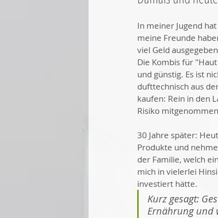
In meiner Jugend hat
meine Freunde haben
viel Geld ausgegeben.
Die Kombis für "Haut
und günstig. Es ist ni
dufttechnisch aus der
kaufen: Rein in den L
Risiko mitgenommen.
30 Jahre später: Heut
Produkte und nehme m
der Familie, welch ein
mich in vielerlei Hins
investiert hätte. 
Kurz gesagt: Ge
Ernährung und wi