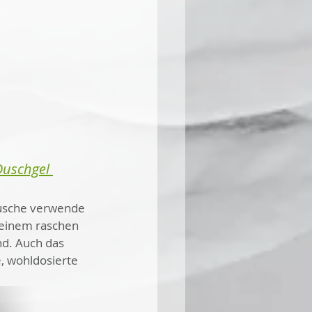
Duschgel 
 Dusche verwende 
t einem raschen 
nd. Auch das 
, wohldosierte 