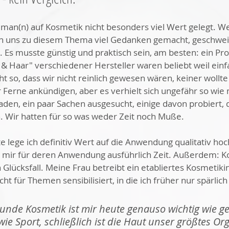
 man(n) auf Kosmetik nicht besonders viel Wert gelegt. We
 uns zu diesem Thema viel Gedanken gemacht, geschweig
 Es musste günstig und praktisch sein, am besten: ein Prod
 & Haar" verschiedener Hersteller waren beliebt weil ein
cht so, dass wir nicht reinlich gewesen wären, keiner wollte 
 Ferne ankündigen, aber es verhielt sich ungefähr so wie 
aden, ein paar Sachen ausgesucht, einige davon probiert, 
 Wir hatten für so was weder Zeit noch Muße.
e lege ich definitiv Wert auf die Anwendung qualitativ hoc
ir für deren Anwendung ausführlich Zeit. Außerdem: Kos
 Glücksfall. Meine Frau betreibt ein etabliertes Kosmetikin
icht für Themen sensibilisiert, in die ich früher nur spärl
sunde Kosmetik ist mir heute genauso wichtig wie g
e Sport, schließlich ist die Haut unser größtes Or