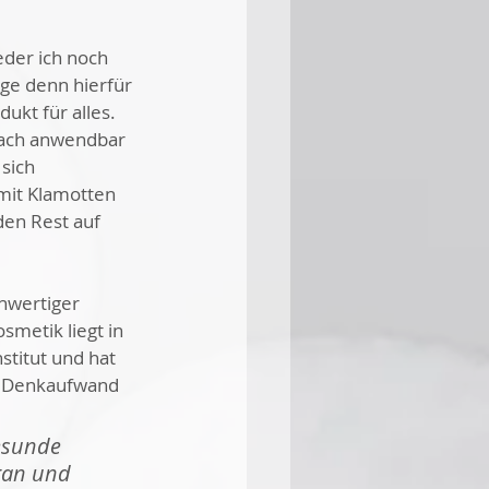
der ich noch 
e denn hierfür 
ukt für alles. 
fach anwendbar 
sich 
mit Klamotten 
den Rest auf 
hwertiger 
metik liegt in 
stitut und hat 
ich Denkaufwand 
esunde 
gan und 